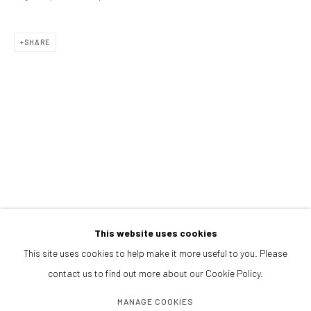
PRESS
NOTICIAS
BROWSE ARTISTS
SHARE
ALL
FOTOGRAFÍA
CONTACTANOS
galeria@isolinaarbulu.com
+34 658852228
Urb. Cortijo de Nagüeles 88D
29602, Marbella, Spain
This website uses cookies
This site uses cookies to help make it more useful to you. Please
contact us to find out more about our Cookie Policy.
PLANEA TU VISITA
Lunes a viernes 10h - 14h
MANAGE COOKIES