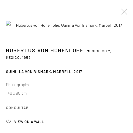
Open a larger version of the followin
HUBERTUS VON HOHENLOHE
MEXICO CITY,
MEXICO,
1959
GUINILLA VON BISMARK, MARBELL
,
2017
Photography
140 x 95 cm
CONSULTAR
HUBERTUS VON
VIEW ON A WALL
HOHENLOHE