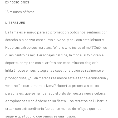
EXPOSICIONES
15 minutes of fame
LITERATURE
La fama es el nuevo paraíso prometido y todos nos sentimos con
derecho a alcanzar este nuevo nirvana, y así, con este leitmotiv,
Hubertus exhibe sus retratos. "Who is who inside of me" ("Quién es
quién dentro de mí"). Personajes del cine, la moda, el folclore y el
deporte, compiten con el artista por esos minutos de gloria.
Infiltrándose en sus fotografías cuestiona quién es realmente el
protagonista, ¿quién merece realmente este altar de admiración y
veneración que llamamos fama? Hubertus presenta a estos
personajes, que se han ganado el cielo de nuestra nueva cultura,
apropiándose y colándose en su fiesta. Los retratos de Hubertus
crean con extraordinaria fuerza, un mundo de reflejos que nos
HUBERTUS VON HOHENLOHE
sugiere que todo lo que vemos es una ilusión.
RESUMEN
OBRAS
BIOGRAFÍA
EXPOSICIONES
MEXICO CITY, MEXICO,
19