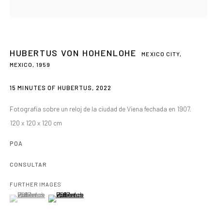
HUBERTUS VON HOHENLOHE
MEXICO CITY,
MEXICO,
1959
15 MINUTES OF HUBERTUS
,
2022
Fotografía sobre un reloj de la ciudad de Viena fechada en 1907.
120 x 120 x 120 cm
POA
CONSULTAR
FURTHER IMAGES
(View a larger image of thumbnail 1 )
, currently selected.
, currently selected.
, currently selected.
(View a larger image of thumbnail 2 )
HUBERTUS VON HOHENLOHE
RESUMEN
OBRAS
BIOGRAFÍA
EXPOSICIONES
MEXICO CITY, MEXICO,
19