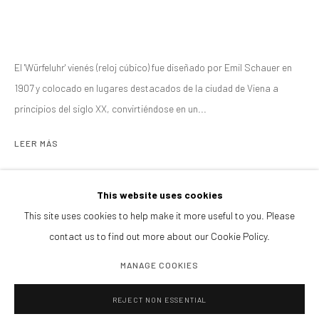
PRESS
NOTICIAS
BROWSE ARTISTS
El 'Würfeluhr' vienés (reloj cúbico) fue diseñado por Emil Schauer en
1907 y colocado en lugares destacados de la ciudad de Viena a
CONTACTANOS
principios del siglo XX, convirtiéndose en un...
galeria@isolinaarbulu.com
LEER MÁS
+34 658852228
Urb. Cortijo de Nagüeles 88D
EXPOSICIONES
29602, Marbella, Spain
This website uses cookies
15 minutes of fame
This site uses cookies to help make it more useful to you. Please
contact us to find out more about our Cookie Policy.
PLANEA TU VISITA
LITERATURE
Lunes a viernes 10h - 14h
MANAGE COOKIES
En 2007, la ciudad de Viena decidió renovar sus relojes cúbicos, que
Tardes y sábados cita previa
datan de 1907. La empresa lichterloh adquirió en 2008 todos los
REJECT NON ESSENTIAL
PIDE VISITA PRIVADA
relojes cúbicos originales desmontados de la MA 33, los restauró