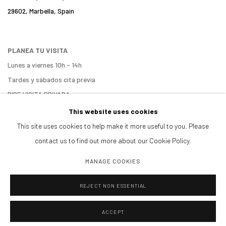
29602, Marbella, Spain
PLANEA TU VISITA
Lunes a viernes 10h - 14h
Tardes y sábados cita previa
PIDE VISITA PRIVADA
ENCUÉNTRANOS
This website uses cookies
This site uses cookies to help make it more useful to you. Please
contact us to find out more about our Cookie Policy.
MANAGE COOKIES
Manage cookies
REJECT NON ESSENTIAL
COPYRIGHT@GALERIA ISOLINA ARBULU
SITE BY ARTLOGIC
ACCEPT