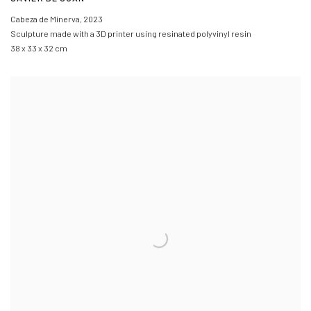
Cabeza de Minerva
,
2023
Sculpture made with a 3D printer using resinated polyvinyl resin
38 x 33 x 32 cm