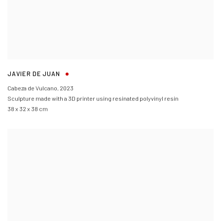
JAVIER DE JUAN
Cabeza de Vulcano
,
2023
Sculpture made with a 3D printer using resinated polyvinyl resin
38 x 32 x 38 cm