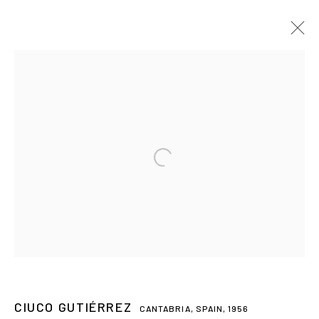
Open a larger version of the followin
CIUCO GUTIÉRREZ
CIUCO GUTIÉRREZ
CANTABRIA, SPAIN,
1956