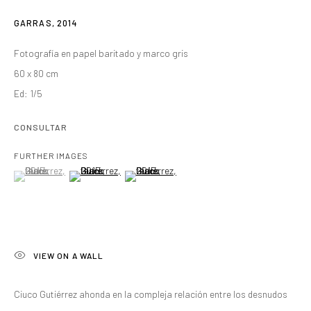
GARRAS
,
2014
Fotografía en papel baritado y marco gris
60 x 80 cm
Ed: 1/5
CONSULTAR
FURTHER IMAGES
(View a larger image of thumbnail 1 )
, currently selected.
, currently selected.
, currently selected.
(View a larger image of thumbnail 2 )
(View a larger image of thumbnail 3 )
VIEW ON A WALL
Ciuco Gutiérrez ahonda en la compleja relación entre los desnudos
CIUCO GUTIÉRREZ
RESUMEN
OBRAS
BIOGRAFÍA
EXPOSICIONES
CANTABRIA, SPAIN,
1956