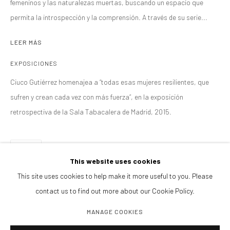
femeninos y las naturalezas muertas, buscando un espacio que
permita la introspección y la comprensión. A través de su serie...
BROWSE ARTISTS
LEER MÁS
ALL
FOTOGRAFÍA
EXPOSICIONES
Ciuco Gutiérrez homenajea a “todas esas mujeres resilientes, que
CONTACTANOS
sufren y crean cada vez con más fuerza”, en la exposición
galeria@isolinaarbulu.com
retrospectiva de la Sala Tabacalera de Madrid, 2015.
+34 658852228
Urb. Cortijo de Nagüeles 88D
SHARE
29602, Marbella, Spain
This website uses cookies
This site uses cookies to help make it more useful to you. Please
contact us to find out more about our Cookie Policy.
PLANEA TU VISITA
Lunes a viernes 10h - 14h
MANAGE COOKIES
Tardes y sábados cita previa