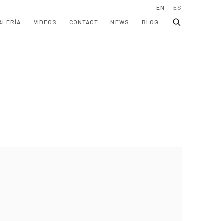
EN
ES
ALERÍA
VIDEOS
CONTACT
NEWS
BLOG
following image in a popup: