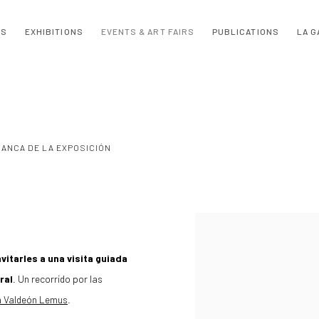
TS
EXHIBITIONS
EVENTS & ART FAIRS
PUBLICATIONS
LA G
RANCA DE LA EXPOSICIÓN
Open a larger version of the 
vitarles a una visita guiada
ral
.
Un recorrido por las
a Valdeón Lemus
.