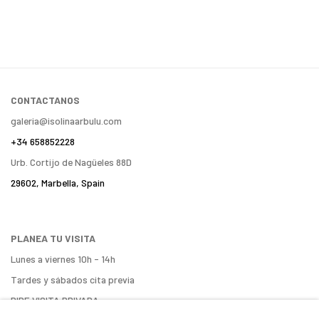
CONTACTANOS
galeria@isolinaarbulu.com
+34 658852228
Urb. Cortijo de Nagüeles 88D
29602, Marbella, Spain
PLANEA TU VISITA
Lunes a viernes 10h - 14h
Tardes y sábados cita previa
PIDE VISITA PRIVADA
ENCUÉNTRANOS