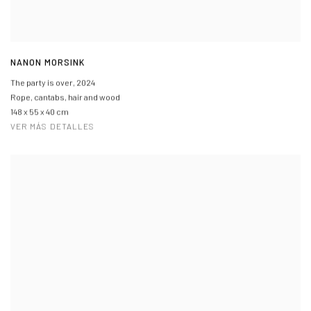
NANON MORSINK
The party is over
,
2024
Rope, cantabs, hair and wood
148 x 55 x 40 cm
VER MÁS DETALLES