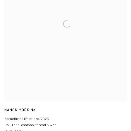
NANON MORSINK
Sometimes life sucks
,
2023
Doll, rope, cantabs, thread & wool
132 x 51 cm