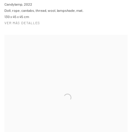
Candylamp
,
2022
Doll, rope, cantabs, thread, wool, lampshade, mat.
130 x 45 x 45 cm
VER MÁS DETALLES