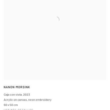
NANON MORSINK
Caja con vista
,
2023
Acrylic on canvas, neon embroidery
60 x 50 cm
VER MÁS DETALLES