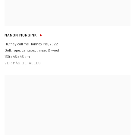
NANON MORSINK
Hi, they call me Honney Pie
,
2022
Doll, rope, cantabs, thread & wool
130 x 45 x 45 cm
VER MÁS DETALLES