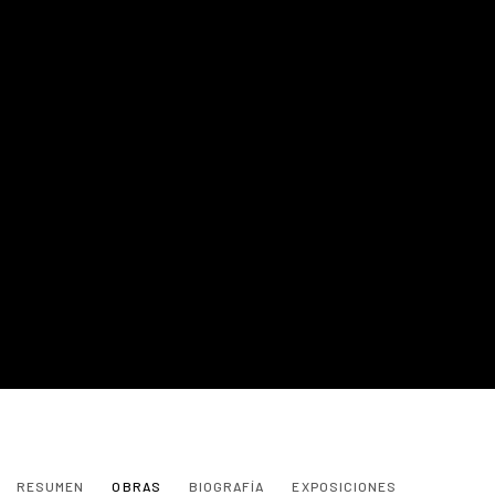
NANON MORSINK
RESUMEN
OBRAS
BIOGRAFÍA
EXPOSICIONES
NETHERLANDS,
1964