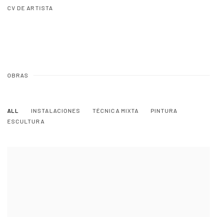
(PDF, OPENS IN A NEW TAB.)
CV DE ARTISTA
(PDF, OPENS IN A NEW TAB.)
OBRAS
ALL
INSTALACIONES
TÉCNICA MIXTA
PINTURA
ESCULTURA