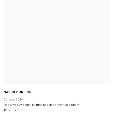
NANON MORSINK
Cuidate
,
2024
Rope, wool, wooden knitting needles art hands & fiberfill
140 x 65 x 30 cm