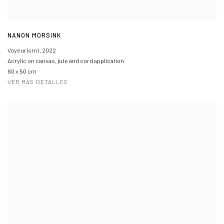
NANON MORSINK
Voyeurism I
,
2022
Acrylic on canvas, jute and cord application
60 x 50 cm
VER MÁS DETALLES