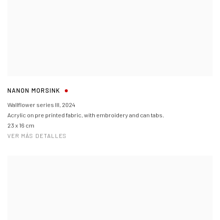
NANON MORSINK
Wallflower series III
,
2024
Acrylic on pre printed fabric, with embroidery and can tabs.
23 x 16 cm
VER MÁS DETALLES