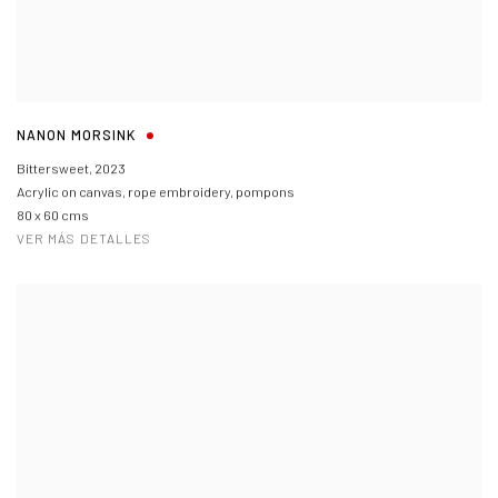
NANON MORSINK
Bittersweet
,
2023
Acrylic on canvas, rope embroidery, pompons
80 x 60 cms
VER MÁS DETALLES