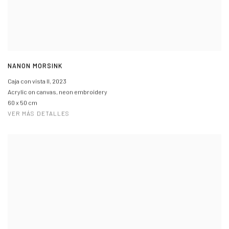
NANON MORSINK
Caja con vista II
,
2023
Acrylic on canvas, neon embroidery
60 x 50 cm
VER MÁS DETALLES