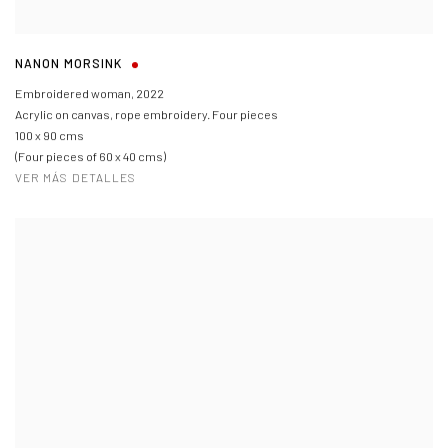
NANON MORSINK
Embroidered woman
,
2022
Acrylic on canvas, rope embroidery. Four pieces
100 x 90 cms
(Four pieces of 60 x 40 cms)
VER MÁS DETALLES