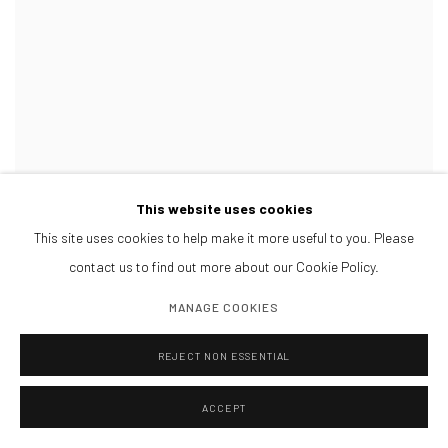
NANON MORSINK
This website uses cookies
Wallflower series VI (duplicate)
,
2024
This site uses cookies to help make it more useful to you. Please
Acrylic on pre printed fabric, with embroidery.
contact us to find out more about our Cookie Policy.
21 x 17 cm
VER MÁS DETALLES
MANAGE COOKIES
REJECT NON ESSENTIAL
ACCEPT